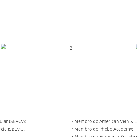
ular (SBACV);
• Membro do American Vein & Ly
gia (SBLMC);
• Membro do Phebo Academy;
• Membro da European Society o