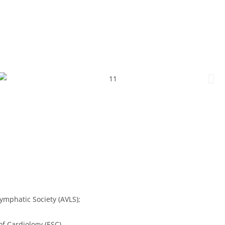
mphatic Society (AVLS);
f Cardiology (ESC).